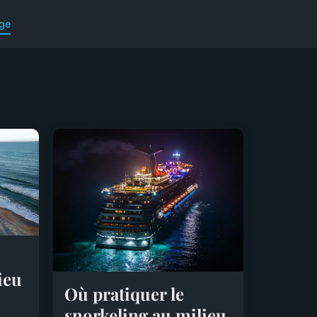
ge
ieu
Où pratiquer le
snorkeling au milieu