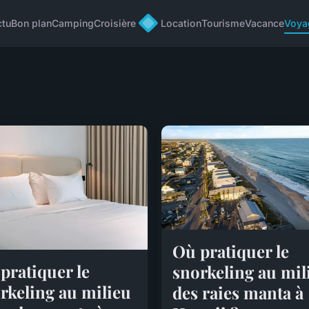
ctu
Bon plan
Camping
Croisière
Location
Tourisme
Vacance
Voya
Où pratiquer le
pratiquer le
snorkeling au mil
rkeling au milieu
des raies manta à